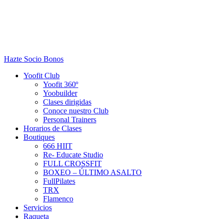
Hazte Socio
Bonos
Yoofit Club
Yoofit 360º
Yoobuilder
Clases dirigidas
Conoce nuestro Club
Personal Trainers
Horarios de Clases
Boutiques
666 HIIT
Re- Educate Studio
FULL CROSSFIT
BOXEO – ÚLTIMO ASALTO
FullPilates
TRX
Flamenco
Servicios
Raqueta