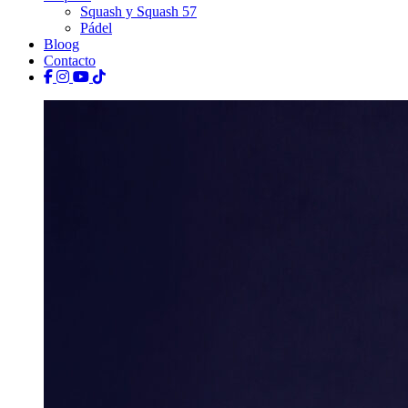
Squash y Squash 57
Pádel
Bloog
Contacto