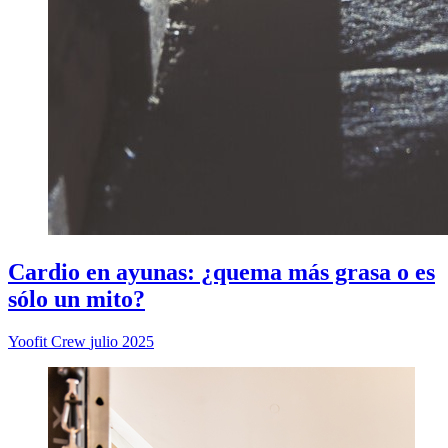
Cardio en ayunas: ¿quema más grasa o es
sólo un mito?
Yoofit Crew
julio 2025