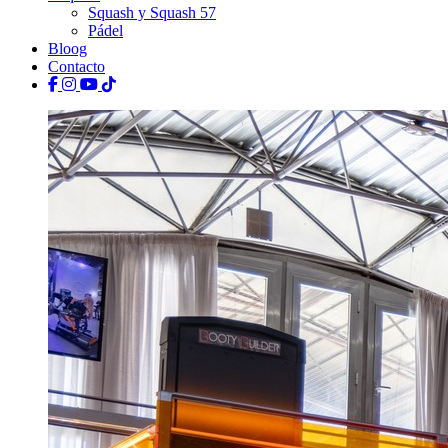
Squash y Squash 57
Pádel
Bloog
Contacto