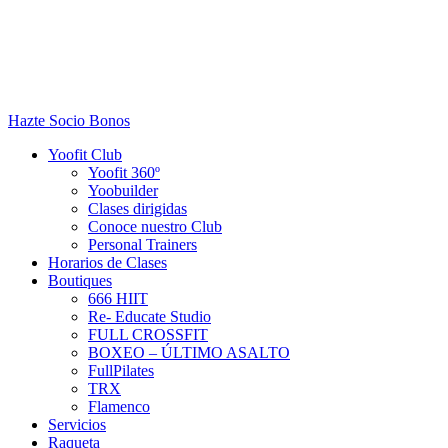
Hazte Socio
Bonos
Yoofit Club
Yoofit 360º
Yoobuilder
Clases dirigidas
Conoce nuestro Club
Personal Trainers
Horarios de Clases
Boutiques
666 HIIT
Re- Educate Studio
FULL CROSSFIT
BOXEO – ÚLTIMO ASALTO
FullPilates
TRX
Flamenco
Servicios
Raqueta