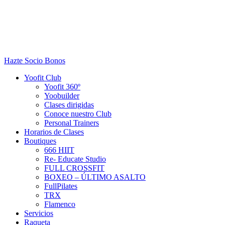
Hazte Socio
Bonos
Yoofit Club
Yoofit 360º
Yoobuilder
Clases dirigidas
Conoce nuestro Club
Personal Trainers
Horarios de Clases
Boutiques
666 HIIT
Re- Educate Studio
FULL CROSSFIT
BOXEO – ÚLTIMO ASALTO
FullPilates
TRX
Flamenco
Servicios
Raqueta