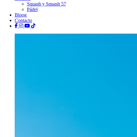
Squash y Squash 57
Pádel
Bloog
Contacto