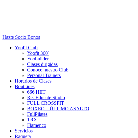
Hazte Socio
Bonos
Yoofit Club
Yoofit 360º
Yoobuilder
Clases dirigidas
Conoce nuestro Club
Personal Trainers
Horarios de Clases
Boutiques
666 HIIT
Re- Educate Studio
FULL CROSSFIT
BOXEO – ÚLTIMO ASALTO
FullPilates
TRX
Flamenco
Servicios
Raqueta