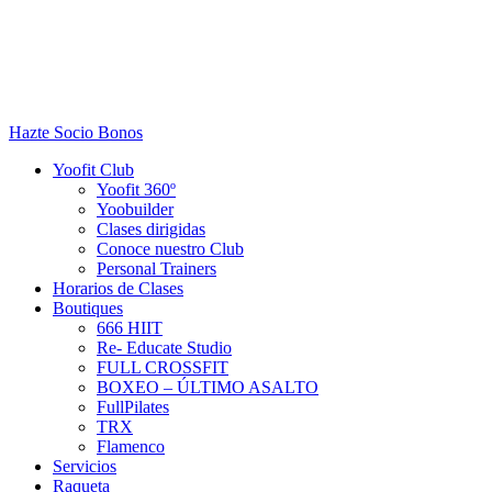
Hazte Socio
Bonos
Yoofit Club
Yoofit 360º
Yoobuilder
Clases dirigidas
Conoce nuestro Club
Personal Trainers
Horarios de Clases
Boutiques
666 HIIT
Re- Educate Studio
FULL CROSSFIT
BOXEO – ÚLTIMO ASALTO
FullPilates
TRX
Flamenco
Servicios
Raqueta