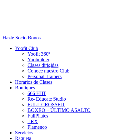
Hazte Socio
Bonos
Yoofit Club
Yoofit 360º
Yoobuilder
Clases dirigidas
Conoce nuestro Club
Personal Trainers
Horarios de Clases
Boutiques
666 HIIT
Re- Educate Studio
FULL CROSSFIT
BOXEO – ÚLTIMO ASALTO
FullPilates
TRX
Flamenco
Servicios
Raqueta