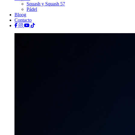
Squash y Squash 57
Pádel
Bloog
Contacto