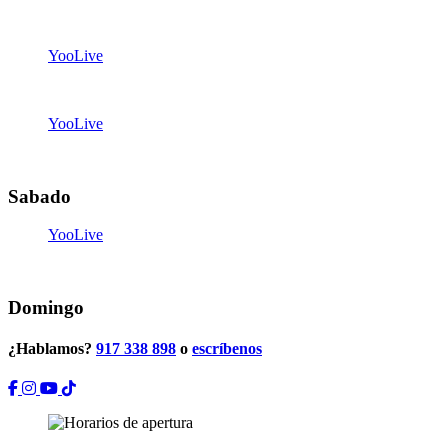
07:15
-
07:45
YooLive
14:30
-
15:00
YooLive
19:00
-
19:30
Sabado
YooLive
11:00
-
11:30
Domingo
¿Hablamos?
917 338 898
o
escríbenos