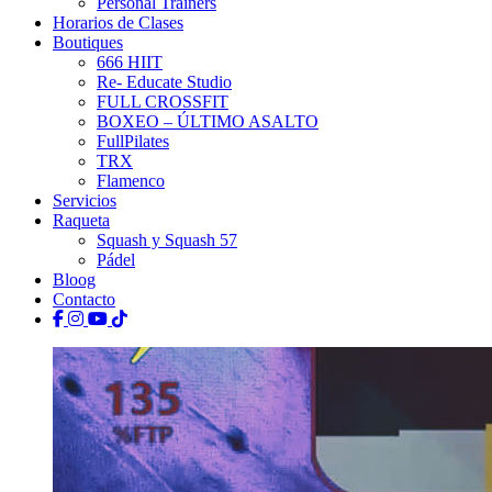
Personal Trainers
Horarios de Clases
Boutiques
666 HIIT
Re- Educate Studio
FULL CROSSFIT
BOXEO – ÚLTIMO ASALTO
FullPilates
TRX
Flamenco
Servicios
Raqueta
Squash y Squash 57
Pádel
Bloog
Contacto