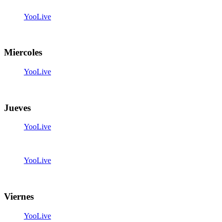
YooLive
20:00
-
20:30
Miercoles
YooLive
20:00
-
20:30
Jueves
YooLive
07:15
-
07:45
YooLive
14:30
-
15:00
Viernes
YooLive