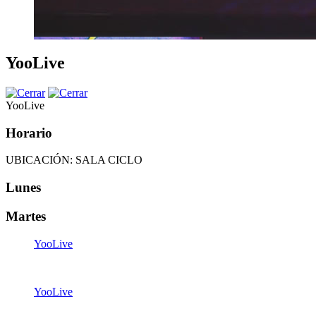
YooLive
YooLive
Horario
UBICACIÓN: SALA CICLO
Lunes
Martes
YooLive
07:15
-
07:45
YooLive
14:30
-
14:50