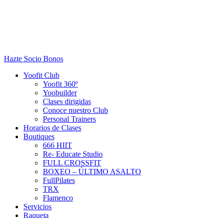
Hazte Socio
Bonos
Yoofit Club
Yoofit 360º
Yoobuilder
Clases dirigidas
Conoce nuestro Club
Personal Trainers
Horarios de Clases
Boutiques
666 HIIT
Re- Educate Studio
FULL CROSSFIT
BOXEO – ÚLTIMO ASALTO
FullPilates
TRX
Flamenco
Servicios
Raqueta