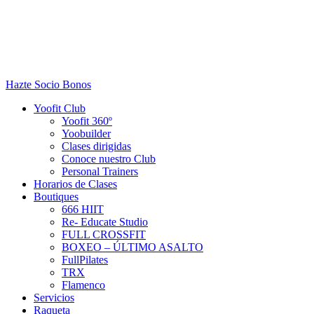
Hazte Socio
Bonos
Yoofit Club
Yoofit 360º
Yoobuilder
Clases dirigidas
Conoce nuestro Club
Personal Trainers
Horarios de Clases
Boutiques
666 HIIT
Re- Educate Studio
FULL CROSSFIT
BOXEO – ÚLTIMO ASALTO
FullPilates
TRX
Flamenco
Servicios
Raqueta