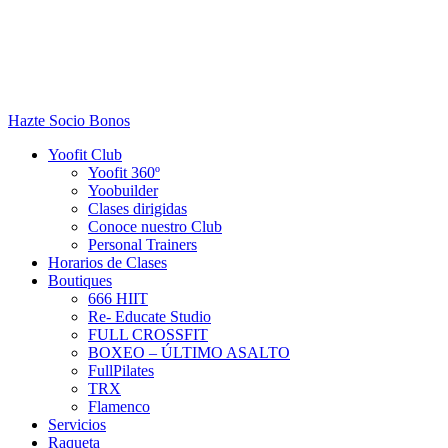
Hazte Socio
Bonos
Yoofit Club
Yoofit 360º
Yoobuilder
Clases dirigidas
Conoce nuestro Club
Personal Trainers
Horarios de Clases
Boutiques
666 HIIT
Re- Educate Studio
FULL CROSSFIT
BOXEO – ÚLTIMO ASALTO
FullPilates
TRX
Flamenco
Servicios
Raqueta