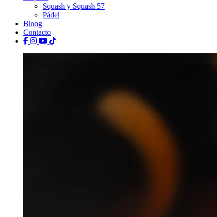
Squash y Squash 57
Pádel
Bloog
Contacto