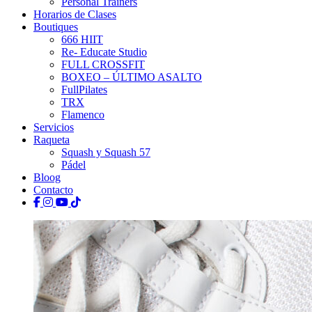
Personal Trainers
Horarios de Clases
Boutiques
666 HIIT
Re- Educate Studio
FULL CROSSFIT
BOXEO – ÚLTIMO ASALTO
FullPilates
TRX
Flamenco
Servicios
Raqueta
Squash y Squash 57
Pádel
Bloog
Contacto