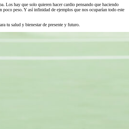
ripa. Los hay que solo quieren hacer cardio pensando que haciendo
on poco peso. Y así infinidad de ejemplos que nos ocuparían todo este
ra tu salud y bienestar de presente y futuro.