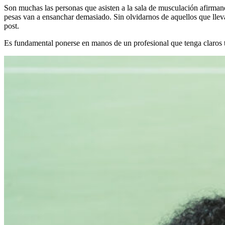
Son muchas las personas que asisten a la sala de musculación afirman
pesas van a ensanchar demasiado. Sin olvidarnos de aquellos que lleva
post.
Es fundamental ponerse en manos de un profesional que tenga claros tus