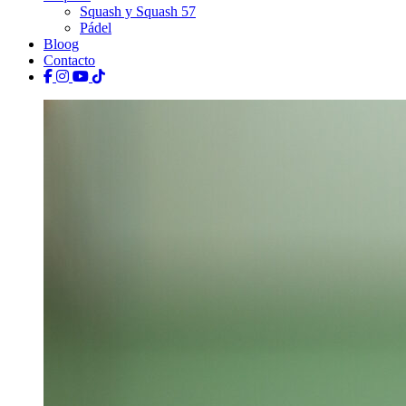
Squash y Squash 57
Pádel
Bloog
Contacto