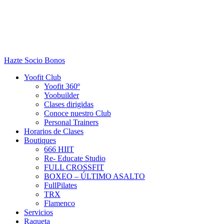
Hazte Socio
Bonos
Yoofit Club
Yoofit 360º
Yoobuilder
Clases dirigidas
Conoce nuestro Club
Personal Trainers
Horarios de Clases
Boutiques
666 HIIT
Re- Educate Studio
FULL CROSSFIT
BOXEO – ÚLTIMO ASALTO
FullPilates
TRX
Flamenco
Servicios
Raqueta