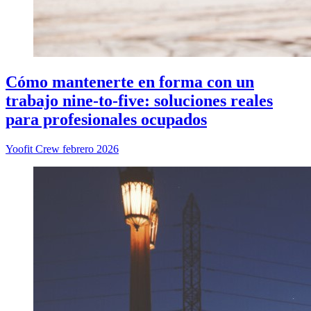
Cómo mantenerte en forma con un
trabajo nine-to-five: soluciones reales
para profesionales ocupados
Yoofit Crew
febrero 2026