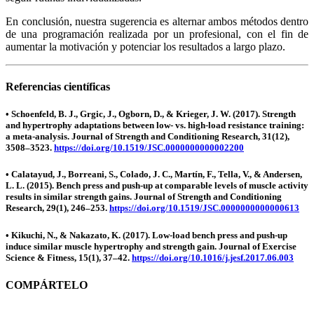
En conclusión, nuestra sugerencia es alternar ambos métodos dentro
de una programación realizada por un profesional, con el fin de
aumentar la motivación y potenciar los resultados a largo plazo.
Referencias científicas
• Schoenfeld, B. J., Grgic, J., Ogborn, D., & Krieger, J. W. (2017). Strength
and hypertrophy adaptations between low- vs. high-load resistance training:
a meta-analysis. Journal of Strength and Conditioning Research, 31(12),
3508–3523.
https://doi.org/10.1519/JSC.0000000000002200
• Calatayud, J., Borreani, S., Colado, J. C., Martín, F., Tella, V., & Andersen,
L. L. (2015). Bench press and push-up at comparable levels of muscle activity
results in similar strength gains. Journal of Strength and Conditioning
Research, 29(1), 246–253.
https://doi.org/10.1519/JSC.0000000000000613
• Kikuchi, N., & Nakazato, K. (2017). Low-load bench press and push-up
induce similar muscle hypertrophy and strength gain. Journal of Exercise
Science & Fitness, 15(1), 37–42.
https://doi.org/10.1016/j.jesf.2017.06.003
COMPÁRTELO