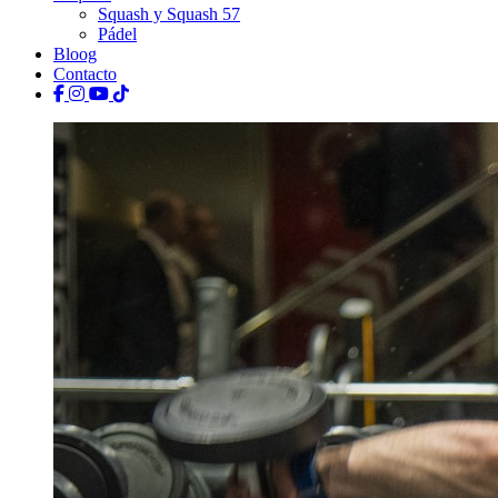
Squash y Squash 57
Pádel
Bloog
Contacto