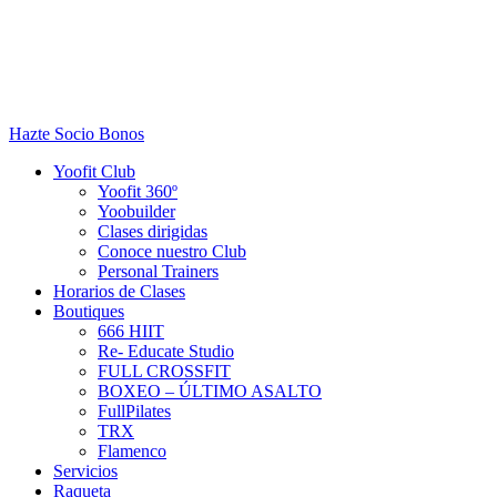
Hazte Socio
Bonos
Yoofit Club
Yoofit 360º
Yoobuilder
Clases dirigidas
Conoce nuestro Club
Personal Trainers
Horarios de Clases
Boutiques
666 HIIT
Re- Educate Studio
FULL CROSSFIT
BOXEO – ÚLTIMO ASALTO
FullPilates
TRX
Flamenco
Servicios
Raqueta