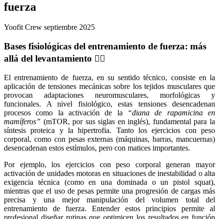
fuerza
Yoofit Crew
septiembre 2025
Bases fisiológicas del entrenamiento de fuerza: más
allá del levantamiento 🏋️‍♂️
El entrenamiento de fuerza, en su sentido técnico, consiste en la
aplicación de tensiones mecánicas sobre los tejidos musculares que
provocan adaptaciones neuromusculares, morfológicas y
funcionales. A nivel fisiológico, estas tensiones desencadenan
procesos como la activación de la
“
diana de rapamicina en
mamíferos”
(mTOR, por sus siglas en inglés), fundamental para la
síntesis proteica y la hipertrofia. Tanto los ejercicios con peso
corporal, como con pesas externas (máquinas, barras, mancuernas)
desencadenan estos estímulos, pero con matices importantes.
Por ejemplo, los ejercicios con peso corporal generan mayor
activación de unidades motoras en situaciones de inestabilidad o alta
exigencia técnica (como en una dominada o un pistol squat),
mientras que el uso de pesas permite una progresión de cargas más
precisa y una mejor manipulación del volumen total del
entrenamiento de fuerza. Entender estos principios permite al
profesional diseñar rutinas que optimicen los resultados en función