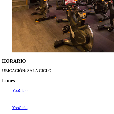
HORARIO
UBICACIÓN: SALA CICLO
Lunes
YooCiclo
07:15
-
08:05
YooCiclo