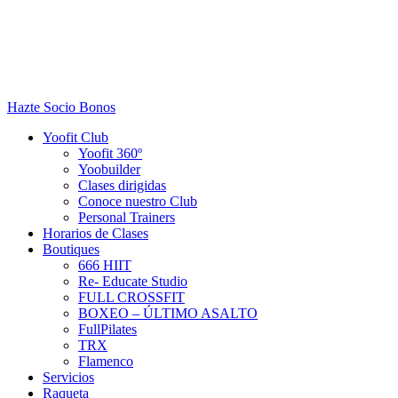
Hazte Socio
Bonos
Yoofit Club
Yoofit 360º
Yoobuilder
Clases dirigidas
Conoce nuestro Club
Personal Trainers
Horarios de Clases
Boutiques
666 HIIT
Re- Educate Studio
FULL CROSSFIT
BOXEO – ÚLTIMO ASALTO
FullPilates
TRX
Flamenco
Servicios
Raqueta