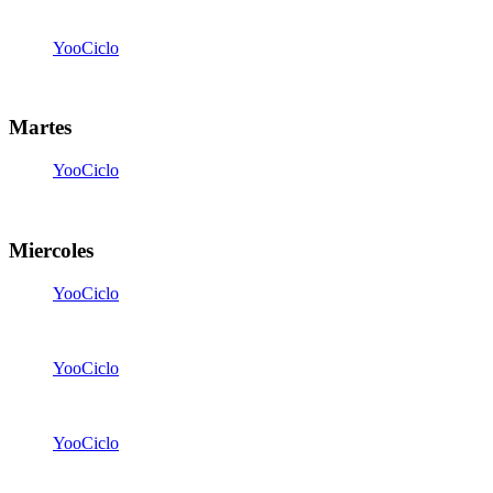
14:30
-
15:20
YooCiclo
20:00
-
20:50
Martes
YooCiclo
19:00
-
19:50
Miercoles
YooCiclo
07:15
-
08:05
YooCiclo
14:30
-
15:20
YooCiclo
20:00
-
20:50